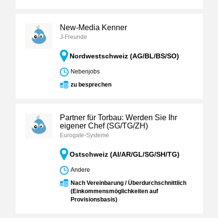
New-Media Kenner
J-Freunde
Nordwestschweiz (AG/BL/BS/SO)
Nebenjobs
zu besprechen
Partner für Torbau: Werden Sie Ihr
eigener Chef (SG/TG/ZH)
Eurogate-Systeme
Ostschweiz (AI/AR/GL/SG/SH/TG)
Andere
Nach Vereinbarung / Überdurchschnittlich
(Einkommensmöglichkeiten auf
Provisionsbasis)