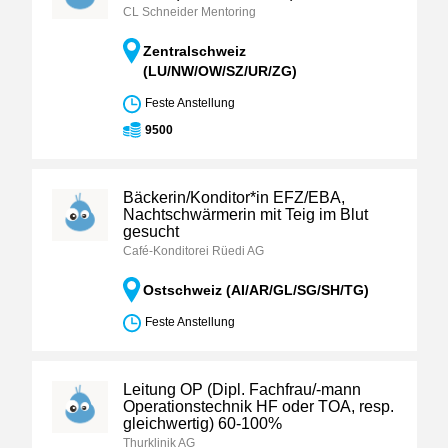
CL Schneider Mentoring
Zentralschweiz
(LU/NW/OW/SZ/UR/ZG)
Feste Anstellung
9500
Bäckerin/Konditor*in EFZ/EBA,
Nachtschwärmerin mit Teig im Blut
gesucht
Café-Konditorei Rüedi AG
Ostschweiz (AI/AR/GL/SG/SH/TG)
Feste Anstellung
Leitung OP (Dipl. Fachfrau/-mann
Operationstechnik HF oder TOA, resp.
gleichwertig) 60-100%
Thurklinik AG