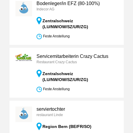
Bodenleger/in EFZ (80-100%)
Indecor AG
Zentralschweiz
(LU/NW/OW/SZ/UR/ZG)
Feste Anstellung
Servicemitarbeiterin Crazy Cactus
Restaurant Crazy Cactus
Zentralschweiz
(LU/NW/OW/SZ/UR/ZG)
Feste Anstellung
serviertochter
restaurant Linde
Region Bern (BE/FR/SO)