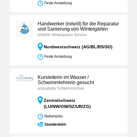
Feste Anstellung
Handwerker (m/w/d) für die Reparatur
und Sanierung von Wintergärten
DAMAK Wintergarten Service
Nordwestschweiz (AG/BL/BS/SO)
Feste Anstellung
Kursleiterin im Wasser /
Schwimmlehrerin gesucht
acquababy Schwimmschule
Zentralschweiz
(LU/NW/OW/SZ/UR/ZG)
Nebenjobs
Stundenlohn