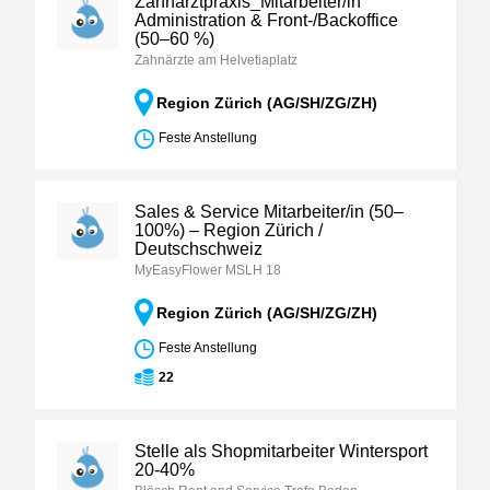
Zahnarztpraxis_Mitarbeiter/in
Administration & Front-/Backoffice
(50–60 %)
Zahnärzte am Helvetiaplatz
Region Zürich (AG/SH/ZG/ZH)
Feste Anstellung
Sales & Service Mitarbeiter/in (50–
100%) – Region Zürich /
Deutschschweiz
MyEasyFlower MSLH 18
Region Zürich (AG/SH/ZG/ZH)
Feste Anstellung
22
Stelle als Shopmitarbeiter Wintersport
20-40%