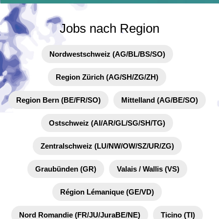
Jobs nach Region
Nordwestschweiz (AG/BL/BS/SO)
Region Zürich (AG/SH/ZG/ZH)
Region Bern (BE/FR/SO)
Mittelland (AG/BE/SO)
Ostschweiz (AI/AR/GL/SG/SH/TG)
Zentralschweiz (LU/NW/OW/SZ/UR/ZG)
Graubünden (GR)
Valais / Wallis (VS)
Région Lémanique (GE/VD)
Nord Romandie (FR/JU/JuraBE/NE)
Ticino (TI)