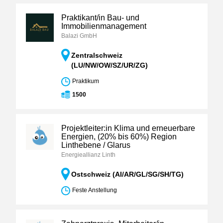
Praktikant/in Bau- und
Immobilienmanagement
Balazi GmbH
Zentralschweiz
(LU/NW/OW/SZ/UR/ZG)
Praktikum
1500
Projektleiter:in Klima und erneuerbare
Energien, (20% bis 60%) Region
Linthebene / Glarus
Energieallianz Linth
Ostschweiz (AI/AR/GL/SG/SH/TG)
Feste Anstellung