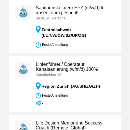
Sanitärinstallateur EFZ (m/w/d) für
unser Team gesucht!
BANUSHI Personal
Zentralschweiz
(LU/NW/OW/SZ/UR/ZG)
Feste Anstellung
Linienführer / Operateur
Kanalsanierung (w/m/d) 100%
Kanalhelden AG
Region Zürich (AG/SH/ZG/ZH)
Feste Anstellung
-
Life Design Mentor und Success
Coach (Remote, Global)