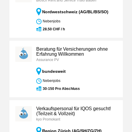
Blösch Rent and Service Trafo Baden
Nordwestschweiz (AG/BL/BS/SO)
Nebenjobs
28.50 CHF / h
Beratung für Versicherungen ohne
Erfahrung Willkommen
Assurance PV
bundesweit
Nebenjobs
30-150 Pro Abschluss
Verkaufspersonal für IQOS gesucht!
(Teilzeit & Vollzeit)
kyo Promokant
Region Zürich (AG/SH/ZG/ZH)