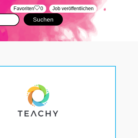
‏Favoriten
0
Job veröffentlichen