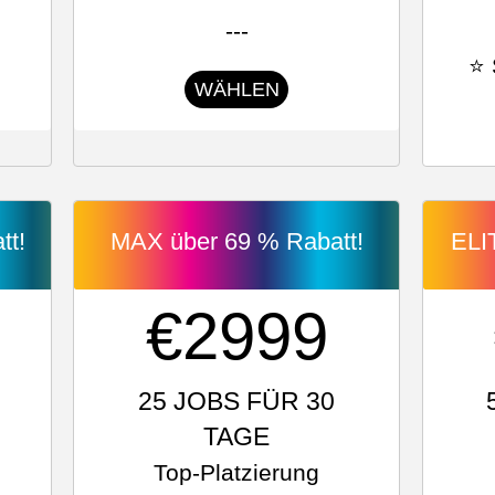
---
⭐ 
WÄHLEN
tt!
MAX über 69 % Rabatt!
ELI
€2999
25 JOBS FÜR 30
TAGE
Top-Platzierung