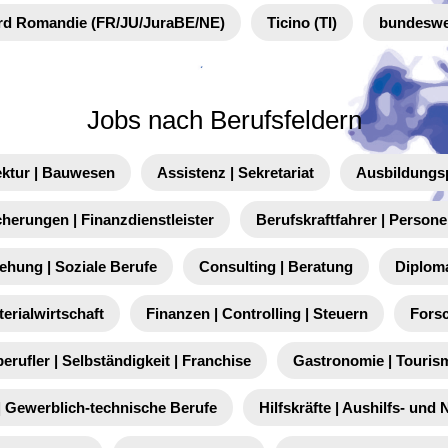
rd Romandie (FR/JU/JuraBE/NE)
Ticino (TI)
bundeswe
Jobs nach Berufsfeldern
ektur | Bauwesen
Assistenz | Sekretariat
Ausbildungs
cherungen | Finanzdienstleister
Berufskraftfahrer | Person
iehung | Soziale Berufe
Consulting | Beratung
Diplom
terialwirtschaft
Finanzen | Controlling | Steuern
Fors
berufler | Selbständigkeit | Franchise
Gastronomie | Touris
 Gewerblich-technische Berufe
Hilfskräfte | Aushilfs- und