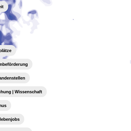
it
plätze
enbeförderung
andenstellen
chung | Wissenschaft
mus
 Nebenjobs