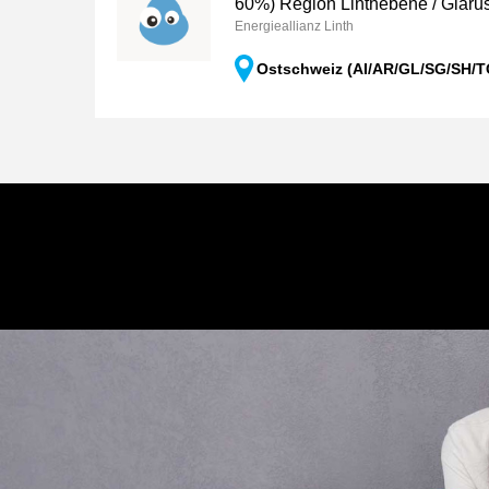
60%) Region Linthebene / Glaru
Energieallianz Linth
Ostschweiz (AI/AR/GL/SG/SH/T