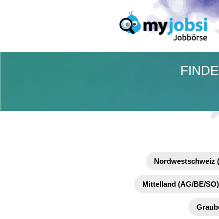
FINDE
Nordwestschweiz 
Mittelland (AG/BE/SO)
Graub