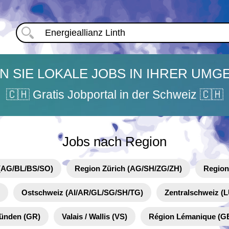
N SIE LOKALE JOBS IN IHRER UM
🇨🇭 Gratis Jobportal in der Schweiz 🇨🇭
Jobs nach Region
(AG/BL/BS/SO)
Region Zürich (AG/SH/ZG/ZH)
Region
Ostschweiz (AI/AR/GL/SG/SH/TG)
Zentralschweiz 
ünden (GR)
Valais / Wallis (VS)
Région Lémanique (G