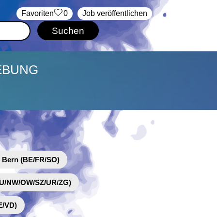
‏Favoriten
0
Job veröffentlichen
GEBUNG
 Bern (BE/FR/SO)
(LU/NW/OW/SZ/UR/ZG)
E/VD)