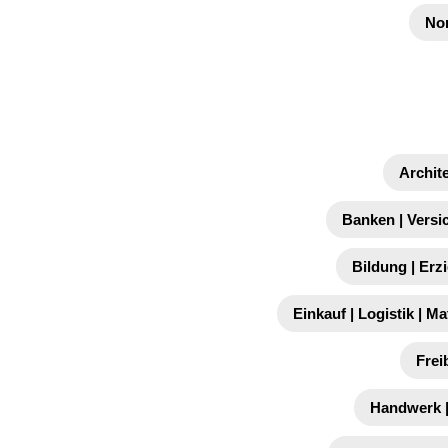
No
Archit
Banken | Versi
Bildung | Erz
Einkauf | Logistik | Ma
Frei
Handwerk |