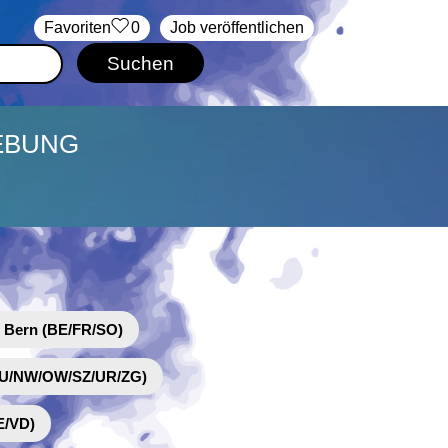
‏Favoriten
0
Job veröffentlichen
GEBUNG
 Bern (BE/FR/SO)
(LU/NW/OW/SZ/UR/ZG)
E/VD)