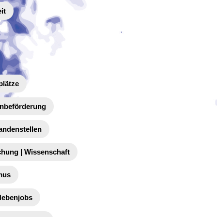
it
plätze
enbeförderung
andenstellen
chung | Wissenschaft
mus
 Nebenjobs