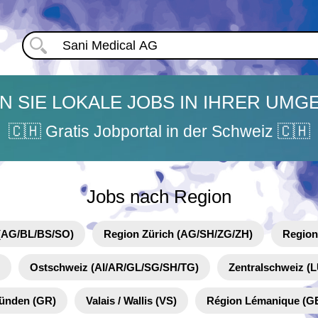
N SIE LOKALE JOBS IN IHRER UM
🇨🇭 Gratis Jobportal in der Schweiz 🇨🇭
Jobs nach Region
(AG/BL/BS/SO)
Region Zürich (AG/SH/ZG/ZH)
Region
Ostschweiz (AI/AR/GL/SG/SH/TG)
Zentralschweiz 
ünden (GR)
Valais / Wallis (VS)
Région Lémanique (G