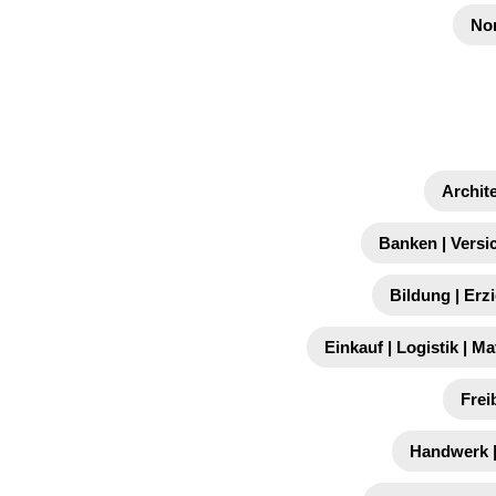
No
Archit
Banken | Versi
Bildung | Erz
Einkauf | Logistik | Ma
Frei
Handwerk |