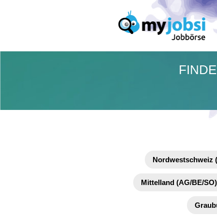
FINDE
Nordwestschweiz 
Mittelland (AG/BE/SO)
Graub