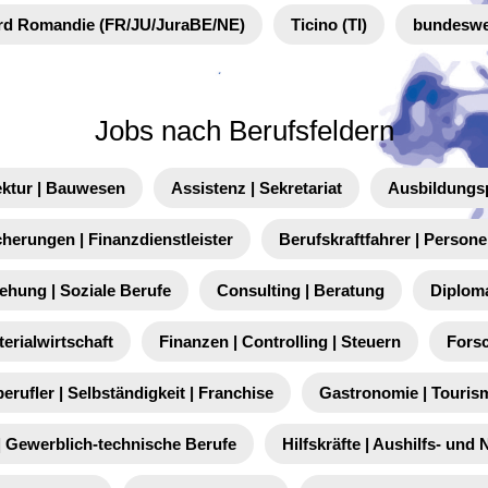
rd Romandie (FR/JU/JuraBE/NE)
Ticino (TI)
bundeswe
Jobs nach Berufsfeldern
ektur | Bauwesen
Assistenz | Sekretariat
Ausbildungs
cherungen | Finanzdienstleister
Berufskraftfahrer | Person
iehung | Soziale Berufe
Consulting | Beratung
Diplom
terialwirtschaft
Finanzen | Controlling | Steuern
Fors
berufler | Selbständigkeit | Franchise
Gastronomie | Touris
 Gewerblich-technische Berufe
Hilfskräfte | Aushilfs- und