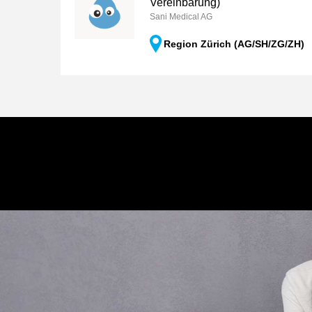
Vereinbarung)
Sani Medical AG
Region Zürich (AG/SH/ZG/ZH)