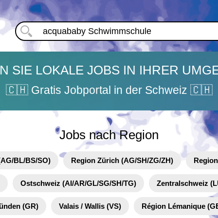
N SIE LOKALE JOBS IN IHRER UM
🇨🇭 Gratis Jobportal in der Schweiz 🇨🇭
Jobs nach Region
(AG/BL/BS/SO)
Region Zürich (AG/SH/ZG/ZH)
Region
Ostschweiz (AI/AR/GL/SG/SH/TG)
Zentralschweiz 
ünden (GR)
Valais / Wallis (VS)
Région Lémanique (G