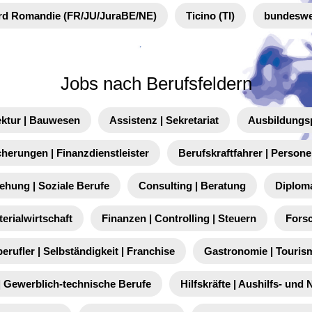
rd Romandie (FR/JU/JuraBE/NE)
Ticino (TI)
bundeswe
Jobs nach Berufsfeldern
ektur | Bauwesen
Assistenz | Sekretariat
Ausbildungs
cherungen | Finanzdienstleister
Berufskraftfahrer | Person
iehung | Soziale Berufe
Consulting | Beratung
Diplom
terialwirtschaft
Finanzen | Controlling | Steuern
Fors
berufler | Selbständigkeit | Franchise
Gastronomie | Touris
 Gewerblich-technische Berufe
Hilfskräfte | Aushilfs- und