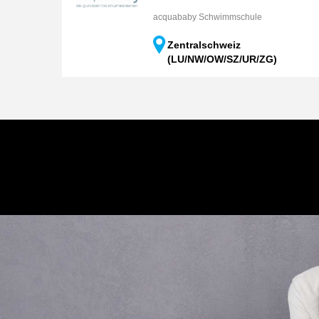
acquababy Schwimmschule
Zentralschweiz
(LU/NW/OW/SZ/UR/ZG)