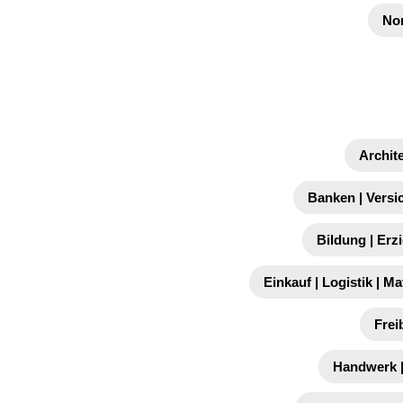
No
Archit
Banken | Versi
Bildung | Erz
Einkauf | Logistik | Ma
Frei
Handwerk |