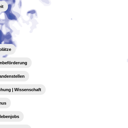
it
plätze
enbeförderung
andenstellen
chung | Wissenschaft
mus
 Nebenjobs