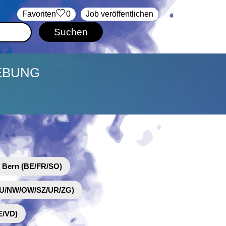
‏Favoriten
0
Job veröffentlichen
GEBUNG
 Bern (BE/FR/SO)
(LU/NW/OW/SZ/UR/ZG)
E/VD)