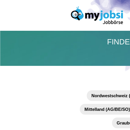
FINDE
Nordwestschweiz 
Mittelland (AG/BE/SO)
Graub