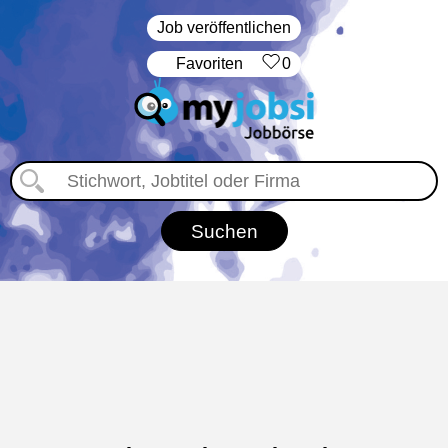
Job veröffentlichen
‏Favoriten
0