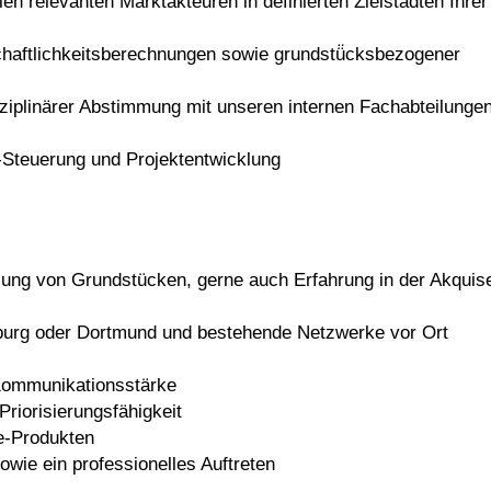
n relevanten Marktakteuren in definierten Zielstädten Ihrer
haftlichkeitsberechnungen sowie grundstü̈cksbezogener
sziplinärer Abstimmung mit unseren internen Fachabteilunge
Steuerung und Projektentwicklung
klung von Grundstücken, gerne auch Erfahrung in der Akquis
burg oder Dortmund und bestehende Netzwerke vor Ort
 Kommunikationsstärke
Priorisierungsfähigkeit
e-Produkten
wie ein professionelles Auftreten