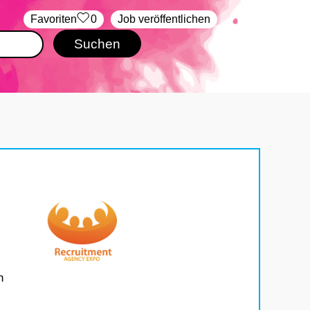
‏Favoriten
0
Job veröffentlichen
h