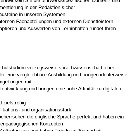
ntwickeln Sie die lehrwerksspezifischen Content- und
mentierung in der Redaktion sicher
bausteine in unseren Systemen
internen Fachabteilungen und externen Dienstleistern
daptieren und Auswerten von Lerninhalten rundet Ihren
chulstudium vorzugsweise sprachwissenschaftlicher
der eine vergleichbare Ausbildung und bringen idealerweise
mgebungen mit
entwicklung und bringen eine hohe Affinität zu digitalen
d zielstrebig
ikations- und organisationsstark
beherrschen die englische Sprache perfekt und haben ein
ienpädagogischen Konzepten
 Auftreten aus und haben Freude an Teamarbeit