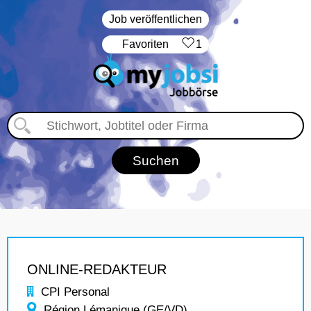
Job veröffentlichen
‏Favoriten
1
ONLINE-REDAKTEUR
CPI Personal
Région Lémanique (GE/VD)