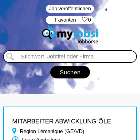
Job veröffentlichen
‏Favoriten
0
MITARBEITER ABWICKLUNG ÖLE
Région Lémanique (GE/VD)
Feste Anstellung