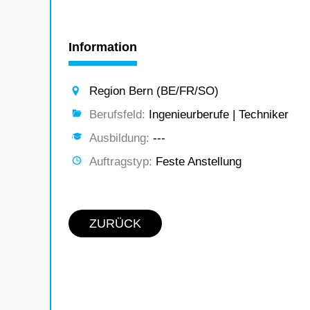
Information
Region Bern (BE/FR/SO)
Berufsfeld:
Ingenieurberufe | Techniker
Ausbildung:
---
Auftragstyp:
Feste Anstellung
ZURÜCK