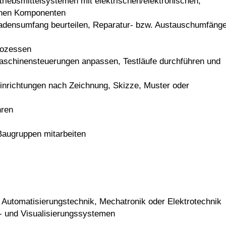
riebsmittelsystemen mit elektrischen/elektronischen,
chen Komponenten
densumfang beurteilen, Reparatur- bzw. Austauschumfäng
rozessen
Maschinensteuerungen anpassen, Testläufe durchführen und
seinrichtungen nach Zeichnung, Skizze, Muster oder
hren
Baugruppen mitarbeiten
Automatisierungstechnik, Mechatronik oder Elektrotechnik
- und Visualisierungssystemen