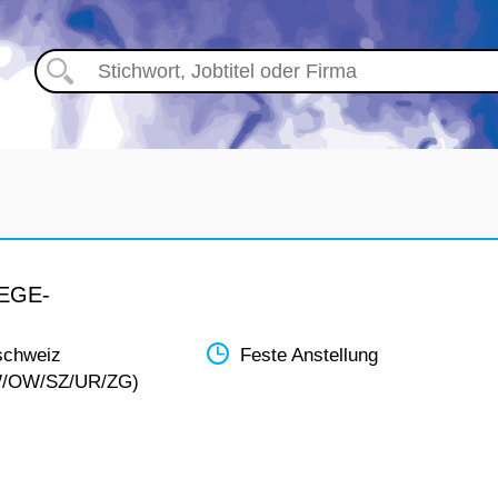
EGE-
schweiz
Feste Anstellung
W/OW/SZ/UR/ZG)