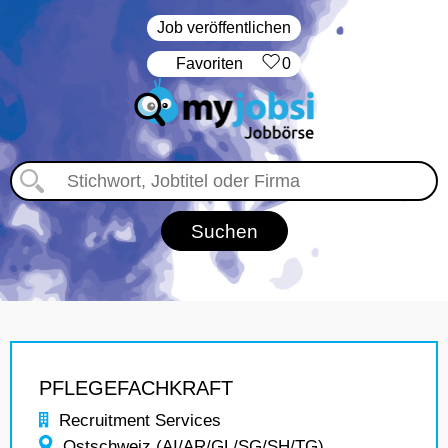
Job veröffentlichen
‏Favoriten
0
PFLEGEFACHKRAFT
Recruitment Services
Ostschweiz (AI/AR/GL/SG/SH/TG)