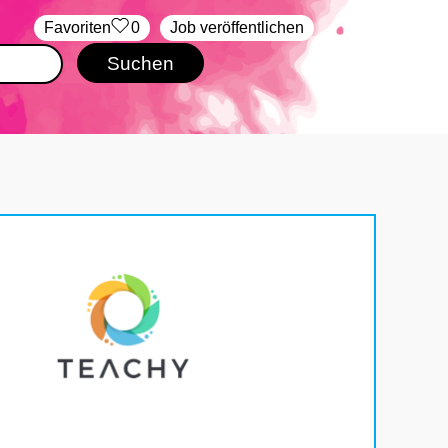
‏Favoriten
0
Job veröffentlichen