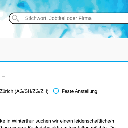
 –
 Zürich (AG/SH/ZG/ZH)
Feste Anstellung
e in Winterthur suchen wir eine/n leidenschaftliche/n
ufbau unserer Backstube aktiv mitgestalten möchte. Du