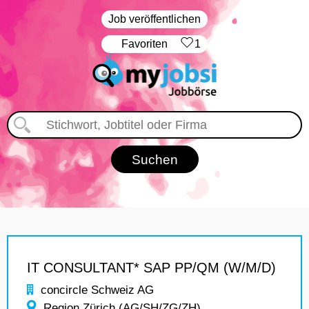
Job veröffentlichen
‏Favoriten
1
IT CONSULTANT* SAP PP/QM (W/M/D)
concircle Schweiz AG
Region Zürich (AG/SH/ZG/ZH)