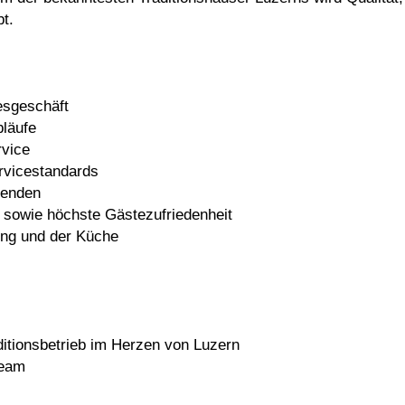
bt.
esgeschäft
bläufe
rvice
ervicestandards
tenden
f sowie höchste Gästezufriedenheit
ung und der Küche
ditionsbetrieb im Herzen von Luzern
Team