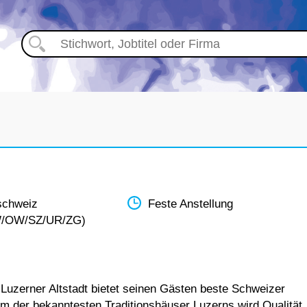
schweiz
Feste Anstellung
W/OW/SZ/UR/ZG)
r Luzerner Altstadt bietet seinen Gästen beste Schweizer
em der bekanntesten Traditionshäuser Luzerns wird Qualität,