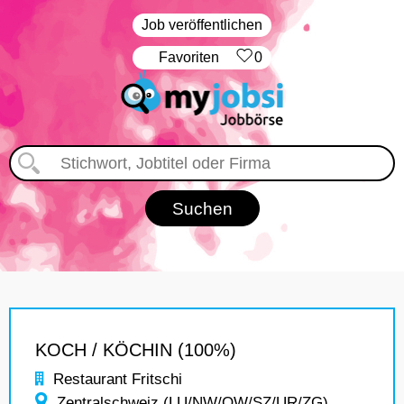
Job veröffentlichen
‏Favoriten
0
KOCH / KÖCHIN (100%)
Restaurant Fritschi
Zentralschweiz (LU/NW/OW/SZ/UR/ZG)