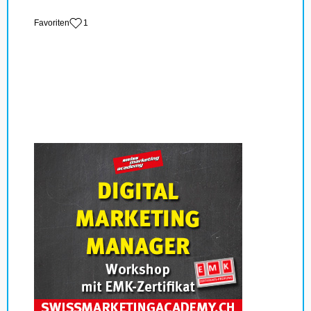
‏Favoriten
1